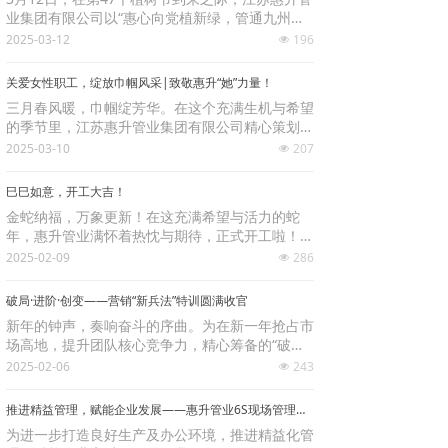
业集团有限公司以“惠心向党植新绿，管通九州秀
青山”为主题，携手工会、党员先锋和志愿者们，
2025-03-12
196
넶
走进社区幼儿园与居民区，开展一场意义非凡的植
树活动，将绿色种子播撒在孩子、居民们的心间。
关爱女性职工，绽放巾帼风采|致敬惠升“她”力量！
三月春风暖，巾帼绽芳华。在这个充满生机与希望
的季节里，江苏惠升管业集团有限公司精心策划了
一场以“关爱女性职工，绽放巾帼风采”为主题的系
2025-03-10
207
넶
列活动，向辛勤耕耘在各个岗位的女职工们致以最
真挚的节日祝福。
巳巳如意，开工大吉！
金蛇纳福，万象更新！在这充满希望与活力的蛇
年，惠升管业满怀着热忱与期待，正式开工啦！首
先，向每一位支持惠升发展的各级领导、各界朋
2025-02-09
286
넶
友、合作伙伴致以最诚挚的开工祝福，愿大家巳巳
如意，万事胜意，所盼皆所得，一路皆坦途！
破局·进阶·创变——营销“新兵法”特训圆满收官
新年的钟声，奏响奋斗的序曲。为在新一年抢占市
场高地，提升团队核心竞争力，精心筹备的“破局·
进阶·创变——营销‘新兵法’特训营”，于新年伊始盛
2025-02-06
243
넶
大启幕。
推进精益管理，赋能企业发展——惠升管业6S现场管理项目正式启动
为进一步打造良好生产及办公环境，推进精益化管