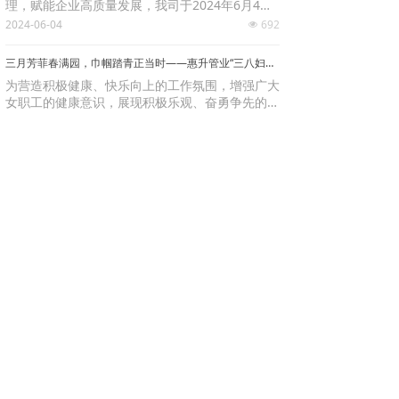
理，赋能企业高质量发展，我司于2024年6月4日
上午，在公司党建文化馆召开6S现场管理项目启
2024-06-04
692
넶
动大会。
三月芳菲春满园，巾帼踏青正当时——惠升管业“三八妇女节”团建活动走进沂蒙山
为营造积极健康、快乐向上的工作氛围，增强广大
女职工的健康意识，展现积极乐观、奋勇争先的精
神风貌，公司开展“三月芳菲春满园，巾帼踏青正
2024-03-13
747
넶
当时”户外团建拓展活动，走进国家AAAAA级旅游
景区沂蒙山天蒙景区。
惠升管业2024年新年贺词：旧岁已展千重锦，新年再进百尺竿
卯兔辞岁，辰龙迎新。在铿锵前行的脚步声里，我
们不知不觉走进2024年! 一元复始山河美，万象更
新锦绣春！我谨代表惠升管业向全体员工及家属致
2024-01-01
420
넶
以美好的祝福！向支持惠升发展的各级领导、各界
朋友、合作伙伴致以衷心的感谢！
上一页
1
/
11
下一页
网站首页
惠升概况
新闻资讯
产品中心
客服中心
招贤纳士
资料下载
联系我们
网站地图
官方微信
服务热线
网上商城