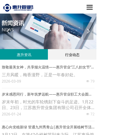
网站首页
끀
惠升概况
넳
넲
新闻资讯
惠心向党
惠升资讯
行业动态
产品中心
致敬最美女神，共享烟火温情——惠升管业“三八妇女节”团建活动浪漫启程
客服中心
三月风暖，梅香漫野，正是一年春好处。
2026-03-09
79
넶
招贤纳士
岁末感恩同行，新年筑梦远航——惠升管业职工大会圆满落幕
资料下载
岁末年初，时光的车轮镌刻下奋斗的足迹。1月22
日、23日，江苏惠升管业集团有限公司召开全体
职工大会，总结过往、表彰先进、规划未来，为2
2026-01-24
72
联系我们
넶
025年的奋斗历程画上圆满句号，也为2026年的崭
新征程吹响奋进号角。
惠心向党植新绿 管通九州秀青山|惠升管业开展植树节活动
网上商城
3月12日，在第47个植树节到来之际，江苏惠升管