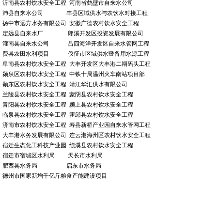
沂南县农村饮水安全工程 河南省鹤壁市自来水公司
沛县自来水公司 丰县区域供水与农饮水对接工程
扬中市远方水务有限公司 安徽广德农村饮水安全工程
定远县自来水厂 郎溪开发区投资发展有限公司
灌南县自来水公司 吕四海洋开发区自来水管网工程
费县农田水利项目 仪征市区域供水暨备用水源工程
阜南县农村饮水安全工程 大丰开发区大丰港二期码头工程
颍泉区农村饮水安全工程 中铁十局温州火车南站项目部
颖东区农村饮水安全工程 靖江华汇供水有限公司
兰陵县农村饮水安全工程 蒙阴县农村饮水安全工程
青阳县农村饮水安全工程 颍上县农村饮水安全工程
临泉县农村饮水安全工程 霍邱县农村饮水安全工程
济南市农村饮水安全工程 寿县新桥产业园自来水管网工程
大丰港水务发展有限公司 连云港海州区农村饮水安全工程
宿迁生态化工科技产业园 绩溪县农村饮水安全工程
宿迁市宿城区水利局 天长市水利局
肥西县水务局 启东市水务局
德州市国家新增千亿斤粮食产能建设项目
市政排污工程
污水收集管网建设工程 中国石化石油物控技术研究院
靖江污水厂污水管网工程 南通通州城区水环境建设管理处