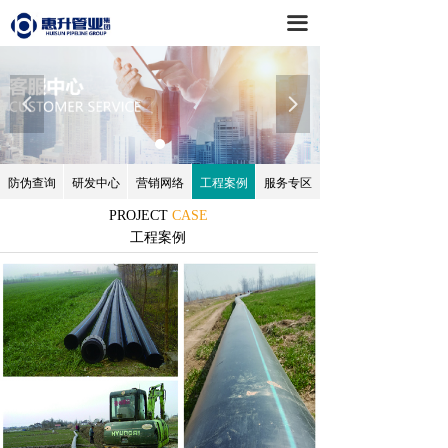
网站首页
끀
惠升概况
넳
넲
新闻资讯
惠心向党
防伪查询
研发中心
营销网络
工程案例
服务专区
产品中心
PROJECT
CASE
工程案例
客服中心
招贤纳士
资料下载
联系我们
网上商城