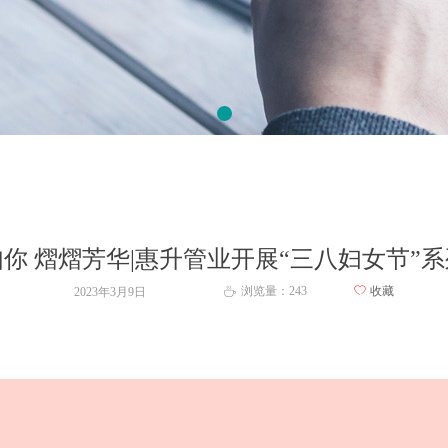
你 熠熠芳华|惠升管业开展“三八妇女节”
浏览量：
243
ꄀ
收藏
2023年3月9日
ꄘ