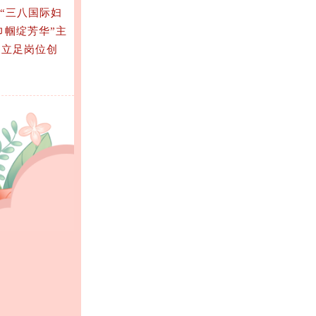
“三八国际妇
巾帼绽芳华”主
，立足岗位创