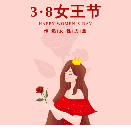
3·8女王节
HAPPY WOMEN’S DAY
传|递|女|性|力|量